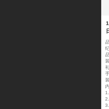
品
内
1